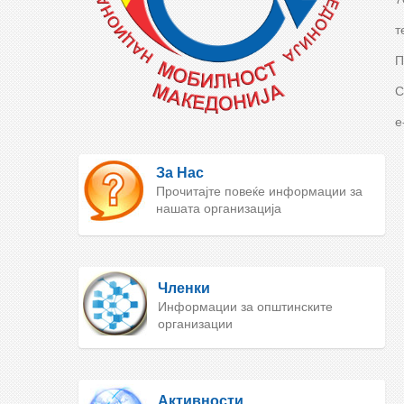
т
П
С
e
За Нас
Прочитајте повеќе информации за
нашата организација
Членки
Информации за општинските
организации
Активности