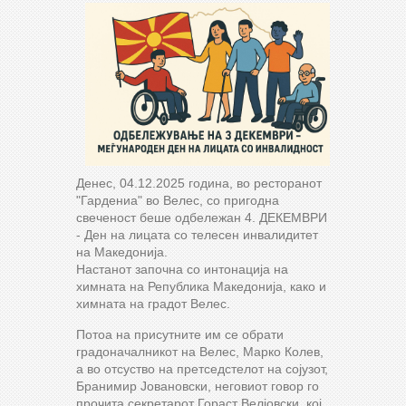
Денес, 04.12.2025 година, во ресторанот
"Гардениа" во Велес, со пригодна
свеченост беше одбележан 4. ДЕКЕМВРИ
- Ден на лицата со телесен инвалидитет
на Македонија.
Настанот започна со интонација на
химната на Република Македонија, како и
химната на градот Велес.
Потоа на присутните им се обрати
градоначалникот на Велес, Марко Колев,
а во отсуство на претседстелот на сојузот,
Бранимир Јовановски, неговиот говор го
прочита секретарот Гораст Велјовски, кој