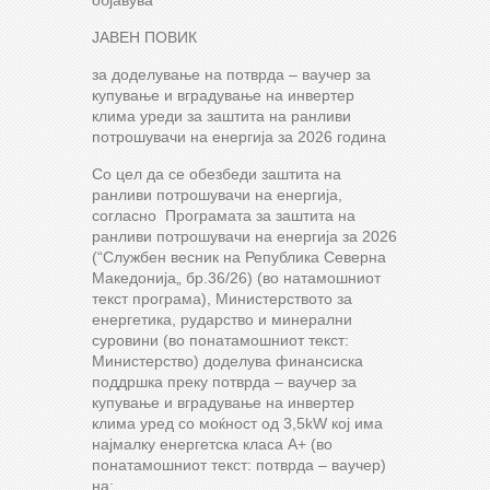
oбјавува
ЈАВЕН ПОВИК
за доделување на потврда – ваучер за
купување и вградување на инвертер
клима уреди за заштита на ранливи
потрошувачи на енергија за 2026 година
Со цел да се обезбеди заштита на
ранливи потрошувачи на енергија,
согласно Програмата за заштита на
ранливи потрошувачи на енергија за 2026
(“Службен весник на Република Северна
Македонија„ бр.36/26) (во натамошниот
текст програма), Министерството за
енергетика, рударство и минерални
суровини (во понатамошниот текст:
Министерство) доделува финансиска
поддршка преку потврда – ваучер за
купување и вградување на инвертер
клима уред со моќност од 3,5kW кој има
најмалку енергетска класа А+ (во
понатамошниот текст: потврда – ваучер)
на: