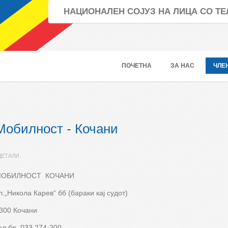
НАЦИОНАЛЕН СОЈУЗ НА ЛИЦА СО 
ПОЧЕТНА
ЗА НАС
ЧЛЕ
Мобилност - Кочани
ДЕТАЛИ
ОБИЛНОСТ КОЧАНИ
л.„Никола Карев“ бб (бараки кај судот)
300 Кочани
ел.бр. 033 274-200