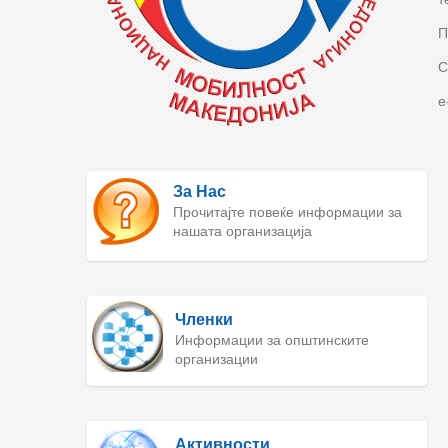
П
С
e
За Нас
Прочитајте повеќе информации за
нашата организација
Членки
Информации за општинските
организации
Активности