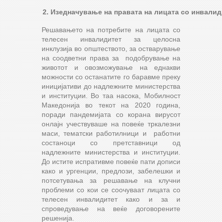
2. Изедначување на правата на лицата со инвали
Решавањето на потребите на лицата со
телесен инвалидитет за целосна
инклузија во општеството, за остварување
на соодветни права за подобрување на
животот и овозможување на еднакви
можности со останатите го баравме преку
иницијативи до надлежните министерства
и институции. Во таа насока, Мобилност
Македонија во текот на 2020 година,
поради пандемијата со корана вирусот
онлајн учествуваше на повеќе тркалезни
маси, тематски работилници и работни
состаноци со претставници од
надлежните министерства и институции.
До истите испративме повеќе пати дописи
како и ургенции, предлози, забелешки и
потсетувања за решавање на клучни
проблеми со кои се соочуваат лицата со
телесен инвалидитет како и за и
спроведување на веќе договорените
решенија.