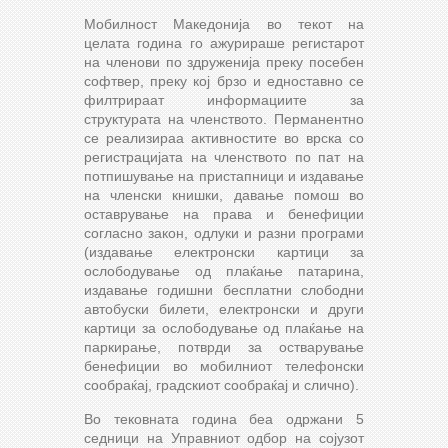
Мобилност Македонија во текот на
целата година го ажурираше регистарот
на членови по здруженија преку посебен
софтвер, преку кој брзо и едноставно се
филтрираат информациите за
структурата на членството. Перманентно
се реализираа активностите во врска со
регистрацијата на членството по пат на
потпишување на пристапници и издавање
на членски книшки, давање помош во
оставрување на права и бенефиции
согласно закон, одлуки и разни програми
(издавање електронски картици за
ослободување од плаќање патарина,
издавање годишни бесплатни слободни
автобуски билети, електронски и други
картици за ослободување од плаќање на
паркирање, потврди за остварување
бенефиции во мобилниот телефонски
сообраќај, градскиот сообраќај и слично).
Во тековната година беа одржани 5
седници на Управниот одбор на сојузот