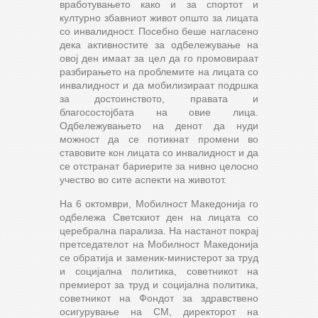
вработувањето како и за спортот и
културно збавниот живот општо за лицата
со инвалидност. Посебно беше нагласено
дека активностите за одбележување на
овој ден имаат за цел да го промовираат
разбирањето на проблемите на лицата со
инвалидност и да мобилизираат подршка
за достоинството, правата и
благосостојбата на овие лица.
Одбележувањето на денот да нуди
можност да се потикнат промени во
ставовите кон лицата со инвалидност и да
се отстранат бариерите за нивно целосно
учество во сите аспекти на животот.
На 6 октомври, Мобилност Македонија го
одбележа Светскиот ден на лицата со
церебрална парализа. На настанот покрај
претседателот на Мобилност Македонија
се обратија и заменик-министерот за труд
и социјална политика, советникот на
премиерот за труд и социјална политика,
советникот на Фондот за здравствено
осигурување на СМ, директорот на