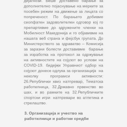
дијагнози. Беше доставено барање за
дополнително појаснување на мерките за
посебен режим на движење за лицата со
попреченост. По барањето добивме
сеопфатен задоволителен одговор кој го
препартивме до здружените членки на
Мобилност Македонија и го објавивме на
нашата веб страна и фејсбук групата. До
Министерството за здраватво – Комисија
за заразни болести доставивме барање
за изработка на протокол за одржување
на активностите на сојузот во услови на
COVID-19. бидејжи Управниот одбор на
сојузот донесе одлука за организација на
неколку програмси активности:
26.Републички квиз натпревар, Тематска
работилница, 32.Државно првенство во
шах, и во рамките на 32.Републичките
спортски игри: натпревари во атлетика и
стрелаштво.
3. Организација и учество на
работилници и работни средби