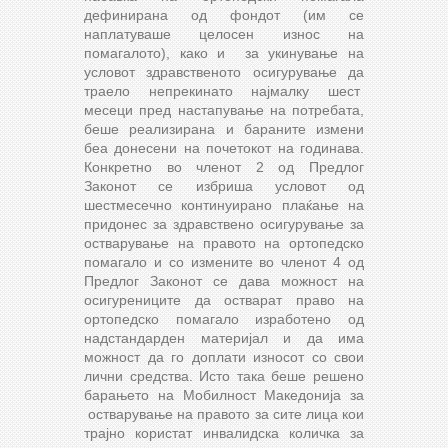
дефинирана од фондот (им се
наплатуваше целосен износ на
помагалото), како и за укинување на
условот здравственото осигурување да
траело непрекинато најмалку шест
месеци пред настапување на потребата,
беше реализирана и бараните измени
беа донесени на почетокот на годинава.
Конкретно во членот 2 од Предлог
Законот се избриша условот од
шестмесечно континуирано плаќање на
придонес за здравствено осигурување за
остварување на правото на ортопедско
помагало и со измените во членот 4 од
Предлог Законот се дава можност на
осигурениците да остварат право на
ортопедско помагало изработено од
надстандарден материјал и да има
можност да го доплати износот со свои
лични средства. Исто така беше решено
барањето на Мобилност Македонија за
остварување на правото за сите лица кои
трајно користат инвалидска количка за