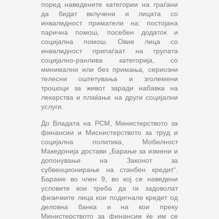
поред наведените категории на граѓани
да бидат вклучени и лицата со
инвалидност приматели на: постојана
парична помош, посебен додаток и
социјална помош. Овие лица со
инвалидност припаѓаат на групата
социјално-ранлива категорија, со
минимални или без примања, сериозни
телесни оштетувања и зголемени
трошоци за живот заради набавка на
лекарства и плаќање на други социјални
услуги.
До Владата на РСМ, Министерството за
финансии и Миснистерството за труд и
социјална политика, Мобилност
Македонија достави „Барање за измени и
допонување на Законот за
субвенционирање на станбен кредит“.
Бараме во член 9, во кој се наведени
условите кои треба да ги задоволат
физичките лица кои подигнале кредит од
деловна банка и на кои преку
Министерството за финансии ќе им се