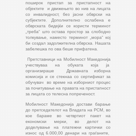
поширок пристап за пристапност на
објектите и движењето во нив на лицата
со инвалидност, без јасни обврски на
субјектите. Дополнително ослабена е
обврската бидејќи се користи терминот
„треба“ што остава простор за слободно
толкување, наместо терминот „мора“ кој
би создал задолжителна обврска. Нашата
забелешка по ова беше прифатена.
Претставници на Мобилност Македонија
учествуваа на обуката која ја
организираше Државната изборна
комисија и се стекнаа со сертификат за
обучувач во време на изборниот процес
за почитување на правата на пристапност
за лицата со телесна попреченост.
Мобилност Македонија достави барање
до претседателот на Владата на РСМ, во
кое бараме во четвртиот пакет на
економски мерки, во делот на
доделување на платежни картички со
износ од 6.000,00 денари на граѓаните,