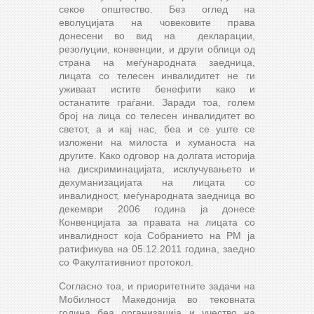
секое општество. Без оглед на
еволуцијата на човековите права
донесени во вид на декларации,
резолуции, конвенции, и други облици од
страна на меѓународната заедница,
лицата со телесен инвалидитет не ги
уживаат истите бенефити како и
останатите граѓани. Заради тоа, голем
број на лица со телесен инвалидитет во
светот, а и кај нас, беа и се уште се
изложени на милоста и хуманоста на
другите. Како одговор на долгата историја
на дискриминацијата, исклучувањето и
дехуманизацијата на лицата со
инвалидност, меѓународната заедница во
декември 2006 година ја донесе
Конвенцијата за правата на лицата со
инвалидност која Собранието на РМ ја
ратификува на 05.12.2011 година, заедно
со Факултативниот протокол.
Согласно тоа, и приоритетните задачи на
Мобилност Македонија во тековната
година беа организација и учество на