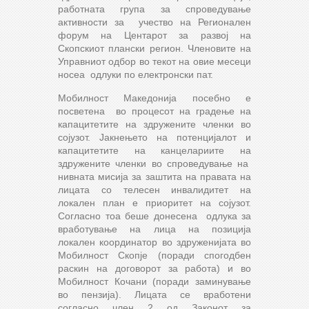
работната група за спроведување
активности за учество на Регионален
форум на Центарот за развој на
Скопскиот плански регион. Членовите на
Управниот одбор во текот на овие месеци
носеа одлуки по електронски пат.
Мобилност Македонија посебно е
посветена во процесот на градење на
капацитетите на здружените членки во
сојузот. Јакнењето на потенцијалот и
капацитетите на канцелариите на
здружените членки во спроведување на
нивната мисија за заштита на правата на
лицата со телесен инвалидитет на
локален план е приоритет на сојузот.
Согласно тоа беше донесена одлука за
вработување на лица на позиција
локален координатор во здруженијата во
Мобилност Скопје (поради спогодбен
раскин на договорот за работа) и во
Мобилност Кочани (поради заминување
во пензија). Лицата се вработени
согласно член 2 од Законот за