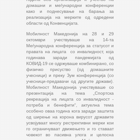
домашни и меѓународни конференции
како и поднесување на барања за
реализација на мерките од одредени
области од Конвенцијата.
Мобилност Македонија на 28 и 29
октомври учествуваше на 14-та
Меѓународна конференција за статусот и
правата на лицата со инвалидност, која
годинава заради пандемијата од
КОВИД-19 се одржуваше комбинирано, со
физичко присуство (од домашните
учесници) и преку Зум конференција (со
учесници-предавачи од другите држави).
Мобилност Македонија учествуваше со
презентација на тема „Спортска
рекреација на лицата со инвалидност -
потреба и бенефити“, актуелна тема
особено оваа година кога заради заштита
од ширење на корона вирусот државите
усвојуваат многу рестрективни мерки кои
го ограничуваат движењето и го ставаат
човекот во пасивна улога и целосна