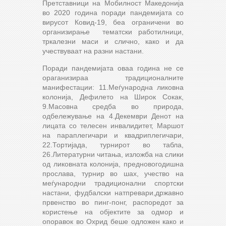
Претставници на Мобилност Македонија
во 2020 година поради пандемијата со
вирусот Ковид-19, беа ограничени во
организирање тематски работилници,
тркалезни маси и слично, како и да
учествуваат на разни настани.
Поради пандемијата оваа година не се
ораганизираа традиционалните
манифестации: 11.Меѓународна ликовна
колонија, Дефилето на Широк Сокак,
9.Масовна средба во природа,
одбележување на 4.Декември Денот на
лицата со телесен инвалидитет, Маршот
на параплегичари и квадриплегичари,
22.Тортијада, турнирот во табла,
26.Литературни читања, изложба на слики
од ликовната колонија, предновогодишна
прослава, турнир во шах, учество на
меѓународни традиционални спортски
настани, фудбалски натпревари,државно
првенство во пинг-понг, распоредот за
користење на објектите за одмор и
опоравок во Охрид беше одложен како и