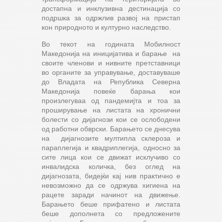
достапна и инклузивна дестинација со
подршка за одржлив развој на пристап
кон природното и културно наследство.
Во текот на годината Мобилност
Македонија на иницијатива и барање на
своите членови и нивните претставници
во органите за управување, доставуваше
до Владата на Република Северна
Македонија повеќе барања кои
произлегуваа од пандемијта и тоа за
проширување на листата на хронични
болести со дијагнози кои се ослободени
од работни обврски. Барањето се днесува
на дијагнозите мултипла склероза и
параплегија и квадриплегија, односно за
сите лица кои се движат исклучиво со
инвалидска количка, без оглед на
дијагнозата, бидејќи кај нив практично е
невозможно да се одржува хигиена на
рацете заради начинот на движење.
Барањето беше прифатено и листата
беше дополнета со предложените