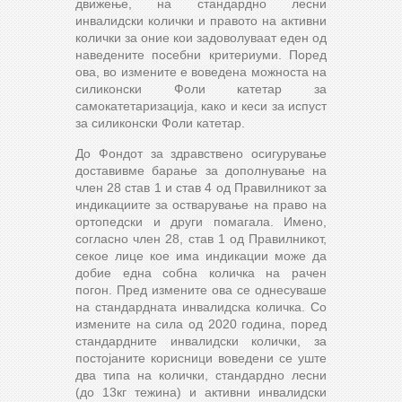
движење, на стандардно лесни
инвалидски колички и правото на активни
колички за оние кои задоволуваат еден од
наведените посебни критериуми. Поред
ова, во измените е воведена можноста на
силиконски Фоли катетар за
самокатетаризација, како и кеси за испуст
за силиконски Фоли катетар.
До Фондот за здравствено осигурување
доставивме барање за дополнување на
член 28 став 1 и став 4 од Правилникот за
индикациите за остварување на право на
ортопедски и други помагала. Имено,
согласно член 28, став 1 од Правилникот,
секое лице кое има индикации може да
добие една собна количка на рачен
погон. Пред измените ова се однесуваше
на стандардната инвалидска количка. Со
измените на сила од 2020 година, поред
стандардните инвалидски колички, за
постојаните корисници воведени се уште
два типа на колички, стандардно лесни
(до 13кг тежина) и активни инвалидски