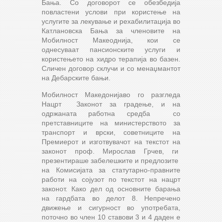
Бања. Со договорот се обезбедија
повластени услови при користење на
услугите за лекување и рехабилитација во
Катлановска Бања за членовите на
Мобилност Макеоднија, кои се
однесуваат пансионските услуги и
користењето на хидро терапија во базен.
Сличен договор склучи и со менаџмантот
на Дебарските бањи.
Мобилност Македонијаво го разгледа
Нацрт Законот за градење, и на
одржаната работна средба со
претставниците на министерството за
транспорт и врски, советниците на
Премиерот и изготвувачот на текстот на
законот проф. Мирослав Грчев, ги
презентираше забелешките и предлозите
на Комисијата за статутарно-правните
работи на сојузот по текстот на нацрт
законот. Како дел од основните барања
на гардбата во делот 8. Непречено
движење и сигурност во употребата,
поточно во член 10 ставови 3 и 4 даден е