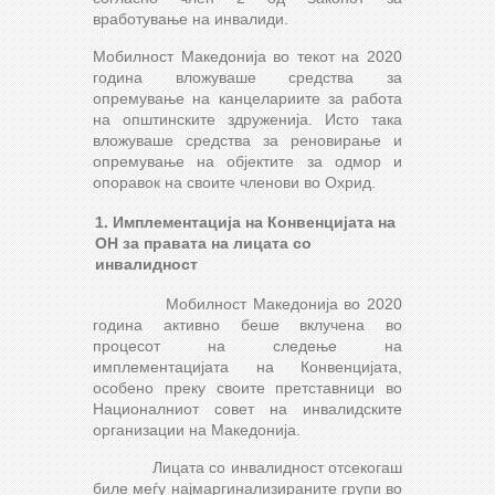
вработување на инвалиди.
Мобилност Македонија во текот на 2020
година вложуваше средства за
опремување на канцелариите за работа
на општинските здруженија. Исто така
вложуваше средства за реновирање и
опремување на објектите за одмор и
опоравок на своите членови во Охрид.
1
.
И
мплемент
ација
на
Конвенцијата
на
ОН
за правата на лицата со
инвалидност
Мобилност Македонија во 2020
година активно беше вклучена во
процесот на следење на
имплементацијата на Конвенцијата,
особено преку своите претставници во
Националниот совет на инвалидските
организации на Македонија.
Лицата со инвалидност отсекогаш
биле меѓу најмаргинализираните групи во