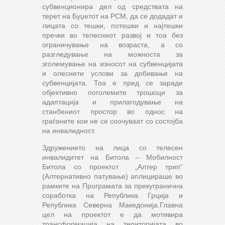
субвенционира дел од средствата на
терет на Буџетот на РСМ, да се додадат и
лицата со тешки, потешки и најтешки
пречки во телесниот развој и тоа без
ограничување на возраста, а со
разгледување на можноста за
зголемување на износот на субвенцијата
и олеснети услови за добивање на
субвенцијата. Тоа е пред се заради
објективно поголемите трошоци за
адаптација и прилагодување на
станбениот простор во однос на
граѓаните кои не се соочуваат со состојба
на инвалидност.
Здружението на лица со телесен
инвалидитет на Битола – Мобилност
Битола со проектот „Алтер трип“
(Алтернативно патување) аплицираше во
рамките на Програмата за прекугранична
соработка на Република Грција и
Република Северна Македонија.Главна
цел на проектот е да мотивира
трансформација на територијата во