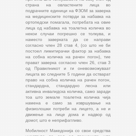
страна на овластените лица во
подрачните единици на ФЗОМ за заверка
на медицинските потврди за набавка на
ортопедски помагала, потребата на овие
лица од набавка на тоалетна количка во
некои случаи погрешно се толкува, и
наместо заверката да се направи
согласно член 28 став 4, (со што не би
постоел лимитирачки фактор за набавка
на собна количка на рачен погон), тие
прават заверка согласно член 26, став 3
од Правилникот и ги оневозможуваат
лицата во следните 5 години да остварат
право на собна количка на рачен погон,
стандардна, стандардно лесна или
активна инвалидска количка, само заради
тоа што земале тоалетна количка чија
намена е само за извршување на
физиолошки потреби на лицето, а не и
движење на лице дома и надвор од
домот, што е неприфатливо.
Мобилност Македонија со свои средства