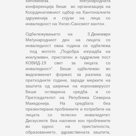
хипокинеза. Меѓународната
конференција беше во организација на
Координативниот одбор на Кантоналните
здруженија и сојузи на лица со
инвалидност на Унско-Санскиот кантон.
Одбележувањето на 3.Декември
Меѓународниот ден на лицата со
инвалидност оваа година се одбележа
под мотото „Подобра изградба на
инклузивен, пристапен и оддржлив пост
КОВИД-19 свет за лицата со
инвалидност“. Беше одбележан во
видоизменет формат, за разлика од
претходните години, заради мерките на
заштита од ширење на коронавирусот.
Беше остварена средба и со
Претседателот на Република Северна
Македонија. На средбата беа
презентирани проблемите и потребите на
лицата со телесен инвалидитет.
Дискусиите беа наочени кон проблемите
во однос на пристапноста,
образованието, здравствената заштита,