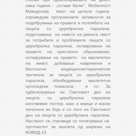
оваа година - „остави белег“. Мобилност
Македонија текот на целата година
спроведува програмските активности за
подобрување на правата и положбата на
лицата со церебрална парализа:
подигнување на нивото на јавната свест
за потребите и проблемите лицата со
церебрална парализа, оставрување на
правото на пристапно образование,
оставрување на правото на квалитетен
на живот, добивање навремени и
бесплатни медицински/терапевтски
третмани за лицата со церебрална
парализа, обезбедување квалитетни
ортопедски помагала и сл. За
одбележување на Светскиот ден на
лицата со церебрална парализа
изготвивме постер, како и маици и маски
печатени во боја и со лого на Светскиот
ден на лицата со церебрлана парализа.
Настанот се спроведе со почитување на
протоколот за заштита од ширење на
КОВИД-19.