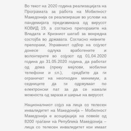
Во текот на 2020 година реализацијата на
Програмата за работа на Мобилност
Македонија се реализираше во услови на
пандемијата предизвикана од вирусот
КОВИД 19, а согласно препораките на
Владата и Кризниот шатаб за вонредна
состојба во државата. Согласно нивните
препораки, Управниот одбор на сојузот
донесе одлука вработените и
волонтерите во сојузот од 01.04.2020
година до 31.05.2020 година, да работат
од дома (преку мејлови, мобилни
телефони и сл.), средбите да ги
ограничат на неопходен минимум, а
седниците да ги одржуваат по
електронски пат за да се намали
можноста од зараза и ширње на вирусот.
Националниот сојуз на лица со телесен
инвалидитет на Македонија – Мобилност
Македонија е асоцијација на повеќе од
8200 граѓани на Република Македонија –
лица со телесен инвалидитет кои имаат