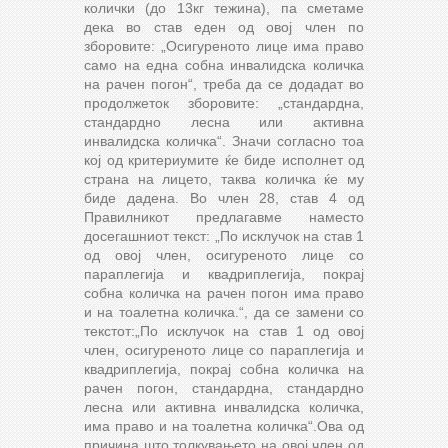
колички (до 13кг тежина), па сметаме
дека во став еден од овој член по
зборовите: „Осигуреното лице има право
само на една собна инвалидска количка
на рачен погон“, треба да се додадат во
продолжеток зборовите: „стандардна,
стандардно лесна или активна
инвалидска количка“. Значи согласно тоа
кој од критериумите ќе биде исполнет од
страна на лицето, таква количка ќе му
биде дадена. Во член 28, став 4 од
Правилникот предлагавме наместо
досегашниот текст: „По исклучок на став 1
од овој член, осигуреното лице со
параплегија и квадриплегија, покрај
собна количка на рачен погон има право
и на тоалетна количка.“, да се замени со
текстот:„По исклучок на став 1 од овој
член, осигуреното лице со параплегија и
квадриплегија, покрај собна количка на
рачен погон, стандардна, стандардно
лесна или активна инвалидска количка,
има право и на тоалетна количка“.Ова од
причина што толкувањето на овој член од