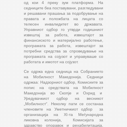
од кои 4 преку зум платформа. На
седниците беа поставувани, разгледувани
и решавани прашања за подобрување на
правата и положбата на лицата со
телесен инвалидитет во државата.
Управниот одбор го утврди годишниот
извештај за работа, извештајот за
финансиското и материјално работење,
програмата за работа, извештајот за
потребни средства за спроведување на
програмата на сојузот и управуваше со
работата и имотот на сојузот.
Се одржа една седница на Собранието
на Мобилност Македонија. Седници
одржаа: Надзорниот одбор, Комисиите за
попис на средствата на Мобилност
Македонија во Скопје и Охрид и
Уредувачкиот одбор на весникот
„Мобилност“. Неколку пати се состанаа
членовите на Уметничкиот одбор за
организација на XI-та Mеѓународна
ликовна колонија, Комисијата за
здравство опоравок и рехабилитација,