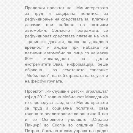
Продолжи проектот на Министерството
за труд и социјална политика за
рефундирање на средствата за платени
давачки при набавка на патнички
автомобил. Согласно Програмата, се
рефундираат средствата платени на име
царински давачки, данок на додадена
вредност и акциза при набавка на
патнички автомобил за лица со најмалку
80% инвалидност на долни
екстремитети.Оваа информација беше
објавена во печатеното списание
„Мобилност“, на веб страната на сојузот и
на фејсбук групата.
Проектот „Инклузивни детски игралишта“
кој од 2012 година Мобилност Македонија
го спроведува заедно со Министерството
за труд и социјална политика, оваа
година го реализиравме во општина Штип
и во Основното училиште „Страшо
Пинџур“ во Скопје во општина Ѓорче
Петров. Локалната самоуправа на градот