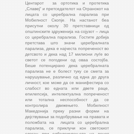
Центарот за ортотика и протетика
„Славеј“ и претседателот на Огранокот на
лицата со церебрална парализа при
Мобилност Скопје. На настанот беа
присутни околу 30 претставници од
општинските здруженија на сојузот – лица
со церебрална парализа. Гостите добија
претстава што значи церебралната
парализа, дека е најчеста попреченост во
детсвото и дека над 17 милиони луѓе во
светот се погодени од оваа состојба.
Беше потенцирано дека церебралната
парализа не е болест туку се смета за
нарушување, различно од една до друга
личност, кое може да се манифестира со
слабост во едната или двете раце,
епилепсија, интелектуална попреченост
или тотална неспособност да се
контролира движењето. Мобилност
Македонија преку разни форми на
дејствување за подобрување на правата и
положбата на лицата со церебрална
парализа, се приклучи кон светскиот
слоган при одбележувањето на денот