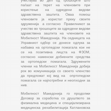
учествува во дел од трошоците што
паѓаат на терет на членовите при
користење на одредени видови
здравствена заштита. Оваа помош
членовите ја користат преку своите
здруженија а согласно Правилникот за
учество во трошоците за одредени видови
здравствена заштита на членовите на
Мобилност Македонија. На седницата на
Управниот одбор се донесе одлука за
набавка на ортопедски помагала кои не
се на позитивна лицста на ФЗОМ,
согласно наменски добиените средства
за ортопедски помагала. Здружените
членки на Мобилност Македонија добија
рок во комуникација со своето членство
да предложат кој вид на опртопедски
помагала се најпотребни и неопходни за
нив.
Мобилност Македонија го продолжи
Договор за соработка со друштвото за
физикална медицина и специјализирана
медицинска рехабилитација Катлановска