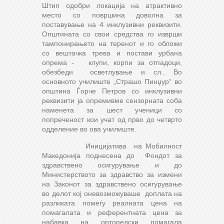
Штип одобри локација на атрактивно
место со површина доволна за
поставување на 4 инклузивни реквизити.
Општината со свои средства го изврши
тампонирањето на теренот и го обложи
со вештачка трева и постави урбана
опрема - клупи, корпи за отпадоци,
обезбеди осветлување и сл.. Во
основното училиште „Страшо Пинџур“ во
општина Ѓорче Петров со инклузивни
реквизити ја опремивме сензорната соба
наменета за шест ученици со
попреченост кои учат од прво до четврто
одделение во ова училиште.
Иницијатива на Мобилност
Македонија поднесена до Фондот за
здравствено осигурување и до
Министерството за здравство за измени
на Законот за здравствено осигурување
во делот кој оневозможуваше доплата на
разликата помеѓу реалната цена на
помагалата и референтната цена за
набавка на ортопедски помагала