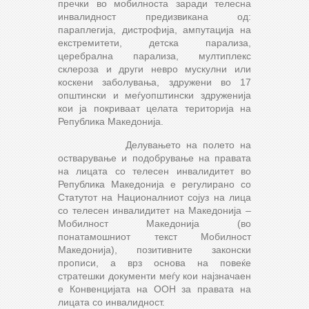
пречки во мобилноста заради телесна
инвалидност предизвикана од:
параплегија, дистрофија, ампутација на
екстремитети, детска парализа,
церебрална парализа, мултиплекс
склероза и други невро мускулни или
коскени заболувања, здружени во 17
општински и меѓуопштински здруженија
кои ја покриваат целата територија на
Република Македонија.
Делувањето на полето на
остварување и подобрување на правата
на лицата со телесен инвалидитет во
Република Македонија е регулирано со
Статутот на Националниот сојуз на лица
со телесен инвалидитет на Македонија –
Мобилност Македонија (во
понатамошниот текст Мобилност
Македонија), позитивните законски
прописи, а врз основа на повеќе
стратешки документи меѓу кои најзначаен
е Конвенцијата на ООН за правата на
лицата со инвалидност.