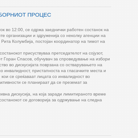
ЗБОРНИОТ ПРОЦЕС
ок во 12:00, се одржа заеднички работен состанок на
те организации и здруженија со неколку агенции на
а Рита Колумбија, постојан координатор на тимот на
останокот присуствуваа претседателот на сојузот,
т Горан Спасов, обучувач за спроведување на избори
ство во дискусијата поврзана со остварувањето на
со инвалидност, пристапноста на гласачките места и
 кои се среќаваат лицата со инвалидност во
активности се планираат да се преземат за
ивна дискусија, на која заради лимитираното време
состанокот се договорија за одржување на следна