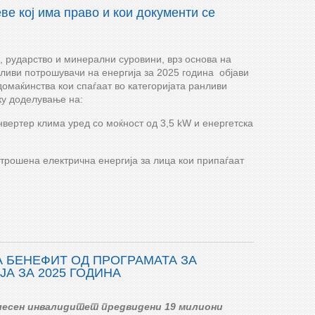
еве кој има право и кои документи се
, рударство и минерални суровини, врз основа на
ливи потрошувачи на енергија за 2025 година објави
домаќинства кои спаѓаат во категоријата ранливи
ку доделување на:
нвертер клима уред со моќност од 3,5 kW и енергетска
трошена електрична енергија за лица кои припаѓаат
А БЕНЕФИТ ОД ПРОГРАМАТА ЗА
А ЗА 2025 ГОДИНА
елесен инвалидитет предвидени 19 милиони