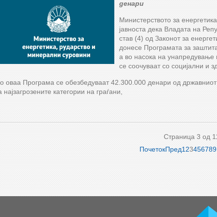
денари
Министерството за енергетик
јавноста дека Владата на Реп
став (4) од Законот за енергет
донесе Програмата за заштита
a во насока на унапредување 
се соочуваат со социјални и 
о оваа Програма се обезбедуваат 42.300.000 денари од државниот
а најзагрозените категории на граѓани,
Страница 3 од 1
Почеток
Пред
1
2
3
4
5
6
7
8
9