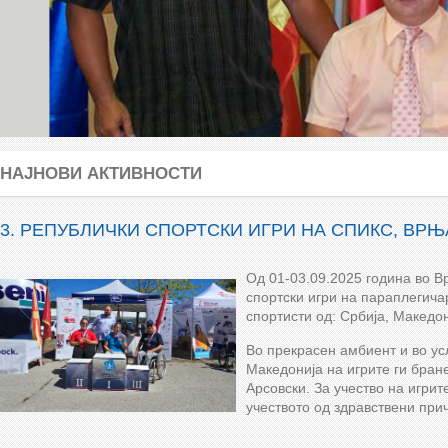
НАЈНОВИ АКТИВНОСТИ
33. РЕПУБЛИЧКИ СПОРТСКИ ИГРИ НА СПИКС, ВР
Од 01-03.09.2025 година во В
спортски игри на параплегича
спортисти од: Србија, Македон
Во прекрасен амбиент и во ус
Македонија на игрите ги бран
Арсовски. За учество на игрит
учеството од здравствени при