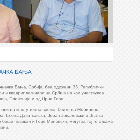
ЊАЧКА БАЊА
рњачка Бања, Србија, беа одржани 33. Републички
ри и квадриплегичари на Србија на кои учествуваа
ија, Словенија и од Црна Гора.
лови на многу топло време, боите на Мобилност
еа: Елена Давитковска, Зоран Јовановски и Златко
е беше повикан и Гоце Миновски, меѓутоа тој го откажа
чини.