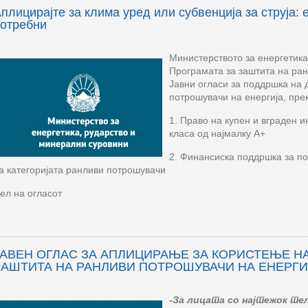
плицирајте за клима уред или субвенција за струја: 
отребни
Министерството за енергетика
Програмата за заштита на ран
Јавни огласи за поддршка на 
потрошувачи на енергија, пре
1. Право на купен и вграден и
класа од најмалку А+
2. Финансиска поддршка за по
а категоријата ранливи потрошувачи
ел на огласот
ЈАВЕН ОГЛАС ЗА АПЛИЦИРАЊЕ ЗА КОРИСТЕЊЕ Н
ЗАШТИТА НА РАНЛИВИ ПОТРОШУВАЧИ НА ЕНЕРГИЈ
-За лицата со најтежок т