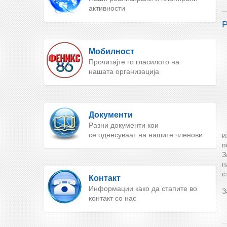
активности
Мобилност
Прочитајте го гласилото на
нашата организација
Документи
Разни документи кои
се однесуваат на нашите членови
и
п
З
н
с
Контакт
Информации како да стапите во
З
контакт со нас