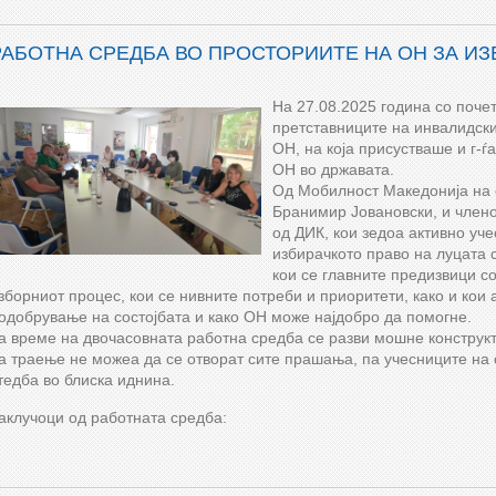
РАБОТНА СРЕДБА ВО ПРОСТОРИИТЕ НА ОН ЗА И
На 27.08.2025 година со почет
претставниците на инвалидски
ОН, на која присустваше и г-ѓ
ОН во државата.
Од Мобилност Македонија на с
Бранимир Јовановски, и члено
од ДИК, кои зедоа активно уче
избирачкото право на луцата 
кои се главните предизвици со
зборниот процес, кои се нивните потреби и приоритети, како и кои 
одобрување на состојбата и како ОН може најдобро да помогне.
а време на двочасовната работна средба се разви мошне конструкт
а траење не можеа да се отворат сите прашања, па учесниците на 
тедба во блиска иднина.
аклучоци од работната средба: