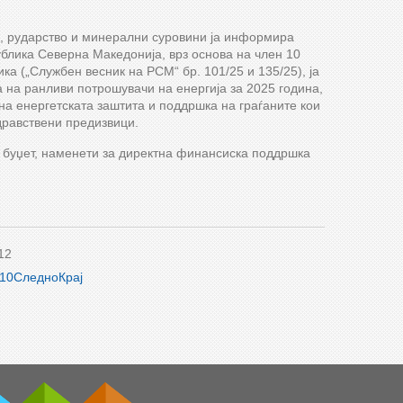
а, рударство и минерални суровини ја информира
ублика Северна Македонија, врз основа на член 10
ика („Службен весник на РСМ“ бр. 101/25 и 135/25), ја
 на ранливи потрошувачи на енергија за 2025 година,
на енергетската заштита и поддршка на граѓаните кои
здравствени предизвици.
 буџет, наменети за директна финансиска поддршка
12
10
Следно
Крај