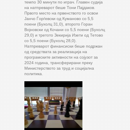
темпо 30 минути по играч. Главен судија
на натпреварот беше
Тони Пајдаков.
Првото место на првенството го освои
Јанчо Ѓорѓевски од Куманово со 5,5
поени (Бухолц 31,0), второто Горан
Војновски од Кочани со 5,5 поени (Бухолц
29,0) и третото Зекирија Изети од Тетово
со 5,5 поени (Бухолц 28,0).
Натпреварот финансиски беше подржан
од средствата за реализација на
програмските активности на сојузот за
2024 година, трансферирани преку
Министерството за труд и социјална
политика.