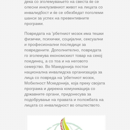
дека со зголемувањето на свеста ќе се
олесни инклузивниот живот на лицата со
инвалидбост и ќе се обезбедат поголеми
шанси за успех на превентивните
програми.
Повредата на 'рбетниот мозок има тешки
физички, психички, социјални, сексуални
и професионални последици за
повредените. Дополнително, повредата
го зголемува економскиот товар на секој
поединец, а со тоа и на неговото
семејство. Во Македонија постои
национална инвалидска организација за
лица со повреда на 'рбетниот мозок,
Мобилност Мскедонија, која преку својата
програма и дирекна комуникација со
државните органи, придонесува за
подобрување на правата и положбата на
лицата со инвалидност во општеството.