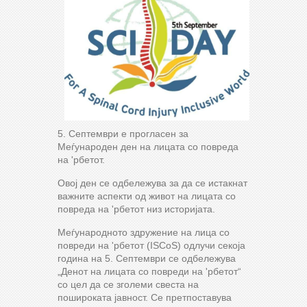
5. Септември е прогласен за
Меѓународен ден на лицата со повреда
на 'рбетот.
Овој ден се одбележува за да се истакнат
важните аспекти од живот на лицата со
повреда на 'рбетот низ историјата.
Меѓународното здружение на лица со
повреди на 'рбетот (ISCoS) одлучи секоја
година на 5. Септември се одбележува
„Денот на лицата со повреди на 'рбетот“
со цел да се зголеми свеста на
пошироката јавност. Се претпоставува