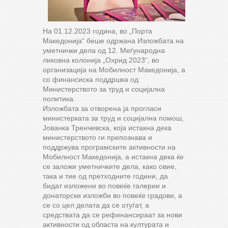
На 01.12.2023 година, во „Порта
Македонија“ беше одржана Изложбата на
уметнички дела од 12. Меѓународна
ликовна колонија „Охрид 2023“, во
организација на Мобилност Македонија, а
со финансиска поддршка од
Министерството за труд и социјална
политика.
Изложбата за отворена ја прогласи
министерката за труд и социјална помош,
Јованка Тренчевска, која истакна дека
министерството ги препознава и
поддржува програмските активности на
Мобилност Македонија, а истакна дека ќе
се заложи уметничките дела, како овие,
така и тие од претходните години, да
бидат изложени во повеќе галерии и
донаторски изложби во повеќе градови, а
се со цел делата да се отуѓат, а
средствата да се рефинансираат за нови
активности од областа на културата и