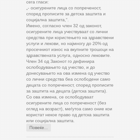
сега гласи:
„- осигурените лица со попреченост,
според прописите за детска заштита и
социјална заштита,“.
Имено, согласно член 32 од законот,
осигурените лица учествуваат со лични
средства при користењето на здравствени
услуги и лекови, но најмногу до 20% од
просечниот износ на вкупните трошоци на
здравствената услуга, односно лековите.
Член 34 од Законот го дефинира
ослободувањето од учество, и до
донесувањето на ова измена од учество
со лични средства беа ослободени само
децата со попреченост, според прописите
за заштита на децата (детска заштита).
Со ова измена, се ослободуваат
осигурените лица со попреченост (без
оглед на возраст), меѓутоа само оние кои
користат некое право од детска заштита
или социјална заштита.
Повеќе...