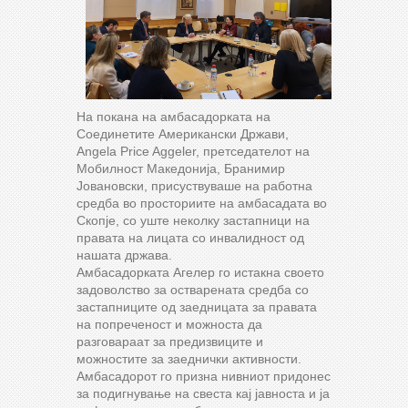
На покана на амбасадорката на
Соединетите Американски Држави,
Angela Price Aggeler, претседателот на
Мобилност Македонија, Бранимир
Јовановски, присуствуваше на работна
средба во просториите на амбасадата во
Скопје, со уште неколку застапници на
правата на лицата со инвалидност од
нашата држава.
Амбасадорката Агелер го истакна своето
задоволство за остварената средба со
застапниците од заедницата за правата
на попреченост и можноста да
разговараат за предизвиците и
можностите за заеднички активности.
Амбасадорот го призна нивниот придонес
за подигнување на свеста кај јавноста и ја