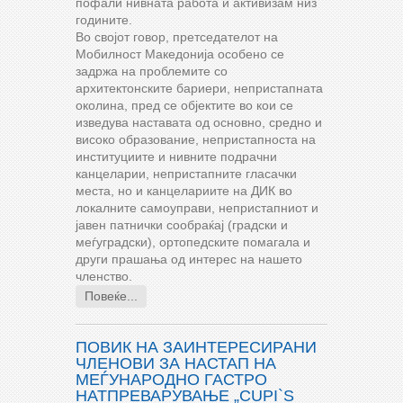
пофали нивната работа и активизам низ
годините.
Во својот говор, претседателот на
Мобилност Македонија особено се
задржа на проблемите со
архитектонските бариери, непристапната
околина, пред се објектите во кои се
изведува наставата од основно, средно и
високо образование, непристапноста на
институциите и нивните подрачни
канцеларии, непристапните гласачки
места, но и канцелариите на ДИК во
локалните самоуправи, непристапниот и
јавен патнички сообраќај (градски и
меѓуградски), ортопедските помагала и
други прашања од интерес на нашето
членство.
Повеќе...
ПОВИК НА ЗАИНТЕРЕСИРАНИ
ЧЛЕНОВИ ЗА НАСТАП НА
МЕЃУНАРОДНО ГАСТРО
НАТПРЕВАРУВАЊЕ „CUPI`S